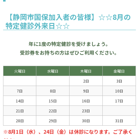
【静岡市国保加入者の皆様】☆☆8月の
特定健診外来日☆☆
年に1度の特定健診を受けましょう。
受診券をお持ちの方はぜひご利用ください。
火曜日
水曜日
木曜日
金曜日
2日
3日
7日
8日
9日
10日
14日
15日
16日
17日
21日
22日
23日
28日
29日
30日
31日
※8月1日（水）、24日（金）は休診になります。ご了承く