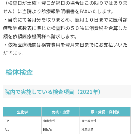
（検査日が土曜・翌日が祝日の場合はこの限りではありま
せん）に当院より診療報酬明細書をFAXいたします。
・当院にて各月分を取りまとめ、翌月１０日までに医科診
療報酬点数表に準じた検査料の５０％に消費税を合算した
額を依頼医療機関様へ請求します。
・依頼医療機関は検査費用を翌月末日までにお支払いいた
だきます。
検体検査
院内で実施している検査項目（2021年）
生化学
免疫・血清
尿・糞便・穿刺液
TP
梅毒定性
尿一般定性
Alb
HBsAg
検尿沈渣