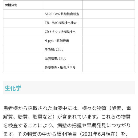
骨髄穿刺
SARS-Cov2核酸検出検査
TB、MAC核酸検出検査
CDトキシンB核酸検出
H-pylori核酸検出
呼吸器パネル
血液培養パネル
骨髄膜炎・脳炎パネル
生化学
患者様から採取された血液中には、様々な物質（酵素、電
解質、糖質、脂質など）が含まれています。これらの物質
を検査することにより、病態の把握や早期発見につながり
ます。その物質の中から総44項目（2021年6月現在）を、