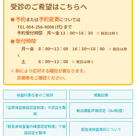
受診のご希望はこちらへ
予約
予約変更
または
については
TEL 054-256-8008 (代) まで
予約受付時間 月～金 13：00～16：30
※ 祝日は除く
受付時間
月〜金 8：00〜12：00 16：30～18：00
※ 祝日は除
く
土 8：00〜12：00
※ 祝日は除く
※ 科により応対する曜日が異なります。
診療表をご確認ください。
検査科責任者のご挨拶
掲載記事
「品質保証施設認証制度」の認証を取
輸血機能評価認定（I&A制度）
得
「超音波検査室の精度認定制度」で施
超音波検査委託について
設認証を取得