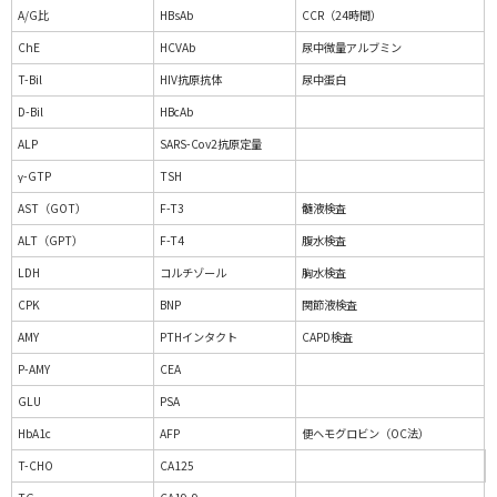
A/G比
HBsAb
CCR（24時間）
ChE
HCVAb
尿中微量アルブミン
T-Bil
HIV抗原抗体
尿中蛋白
D-Bil
HBcAb
ALP
SARS-Cov2抗原定量
γ-GTP
TSH
AST（GOT）
F-T3
髄液検査
ALT（GPT）
F-T4
腹水検査
LDH
コルチゾール
胸水検査
CPK
BNP
関節液検査
AMY
PTHインタクト
CAPD検査
P-AMY
CEA
GLU
PSA
HbA1c
AFP
便ヘモグロビン（OC法）
T-CHO
CA125