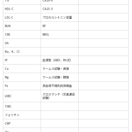
TG
CA19-9
HDL-C
CA15-3
LDL-C
プロカルシトニン定量
BUN
RF
CRE
BMG
UA
Na、K、Cl
IP
血液型（ABO、Rh式）
Ca
クームス試験・直接
Mg
クームス試験・間接
Fe
赤血球不規則抗体検査
クロスマッチ（交差適合
UIBC
試験）
TIBC
フェリチン
CRP
Zn