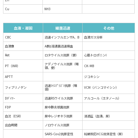
Cu
NH3
血液・凝固
細菌迅速
その他
CBC
迅速インフルエンザA、B
血液ガス分析
血液像
A群β溶連菌迅速検査
Ret
ロタウイルス抗原（便）
心筋トロポニンI
アデノウイルス抗原（咽
PT（INR）
CK-MB
頭、便）
APTT
ジコキシン
迅速ﾏｲｺﾌﾟﾗｽﾞﾏ抗原（咽
フィブリノゲン
VCM（バンコマイシン）
頭）
Dﾀﾞｲﾏｰ
迅速RSウイルス抗原
アルコール（エタノール）
FDP
尿中肺炎球菌抗原
血沈（ESR）
尿中レジオネラ抗原
浸透圧（血清、尿）
出血時間
ノロウイルス抗原
SARS-Cov2抗原定性
妊娠反応HCG抗体定性（尿）