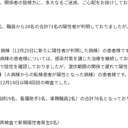
、関係者の皆様方に、多大なるご迷惑、ご心配をお掛けしてお
9名、職員から24名の合計73名の陽性者が判明しておりましたが
病棟（12月23日に新たに陽性者が判明した病棟）の患者様で
病棟の患者様については、感染対策を講じた治療を継続してお
検査で陰性を確認しておりましたが、潜伏期間の関係で遅れて陽
棟（Ａ病棟からの転棟患者が陽性となった病棟）の患者様です
2月14日以降4回目の検査でした。
護師19名、看護助手3名、事務職員2名）の合計76名となってお
一斉検査で新規陽性者発生0名）